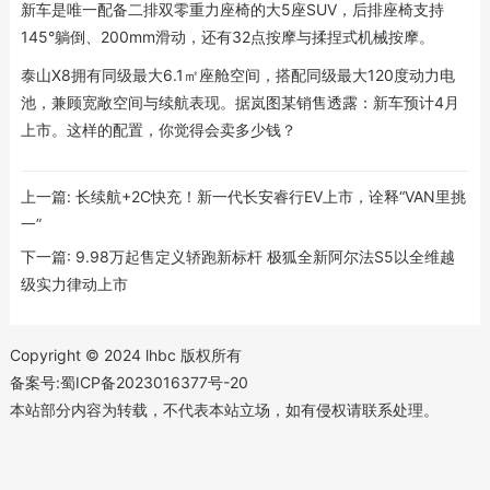
新车是唯一配备二排双零重力座椅的大5座SUV，后排座椅支持
145°躺倒、200mm滑动，还有32点按摩与揉捏式机械按摩。
泰山X8拥有同级最大6.1㎡座舱空间，搭配同级最大120度动力电
池，兼顾宽敞空间与续航表现。据岚图某销售透露：新车预计4月
上市。这样的配置，你觉得会卖多少钱？
上一篇:
长续航+2C快充！新一代长安睿行EV上市，诠释“VAN里挑
一”
下一篇:
9.98万起售定义轿跑新标杆 极狐全新阿尔法S5以全维越
级实力律动上市
Copyright © 2024 lhbc 版权所有
备案号:蜀ICP备2023016377号-20
本站部分内容为转载，不代表本站立场，如有侵权请联系处理。