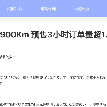
汽车活动
车辆保养
游腔旅调
900Km 预售3小时订单量超1
选猎装的多？
万，卖23.98万起。华为的智驾能力我就不多说了，懂得都懂。新车全系标
了！
都是宁德时代的100kWh三元锂电池，最大CLTC续航905km。现在的