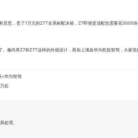
有意思，贵了1万元的Z7T全系标配冰箱，Z7即便是顶配也需要花3000
”了。像尚界Z7和Z7T这样的外观设计，再加上满血华为乾崑智驾，大家
4驱+华为智驾
9万起
系处理。