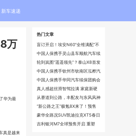
新车速递
热门文章
.8万
盲订开启！埃安N60“全维满配”不
再妥协
中国人保携手灵山县车顺航汽车续
保团购会
轮到岚图“遥遥领先”？泰山X8首发
华为2K双联屏
中国人保携手钦州市钦南区泓桦汽
车续保团购会
中国人保携手华同汽车续保团购会
真人感超丝滑智驾拉满 家庭新硬
派iCAR V27定档3月13日上市
从赛道到公路，丰配友与东风风神
配了华为最
L8共释“长距离”冠军哲学
“新公路之王”极氪8X来了！预售
37.68万起4月上市
豪华全路况SUV凯迪拉克XT5春日
焕新 第二代金身计划重磅上线
吉利银河M7全球预售开启 重塑
10-15万级市场价值格局
新车真是越来