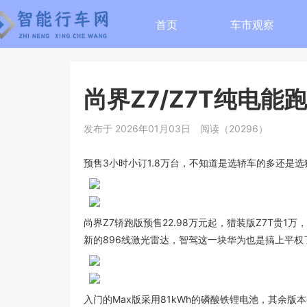
首页
车市观察
尚界Z7/Z7T纯电能跑
发布于 2026年01月03日
阅读（20296）
预售3小时小订1.8万台，不知道是选轿车的多还是
尚界Z7
轿跑版预售22.98万元起，猎装版Z7T贵1
新的896线激光雷达，智驾这一块华为也是搞上平权
入门的Max版采用81kWh的磷酸铁锂电池，其余版本